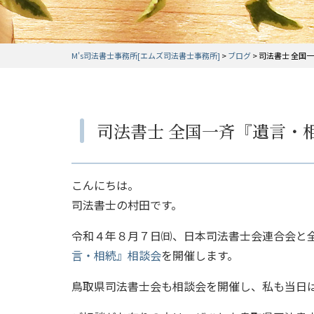
M's司法書士事務所[エムズ司法書士事務所]
>
ブログ
>
司法書士 全国
司法書士 全国一斉『遺言・
こんにちは。
司法書士の村田です。
令和４年８月７日㈰、日本司法書士会連合会と全
言・相続』相談会
を開催します。
鳥取県司法書士会も相談会を開催し、私も当日