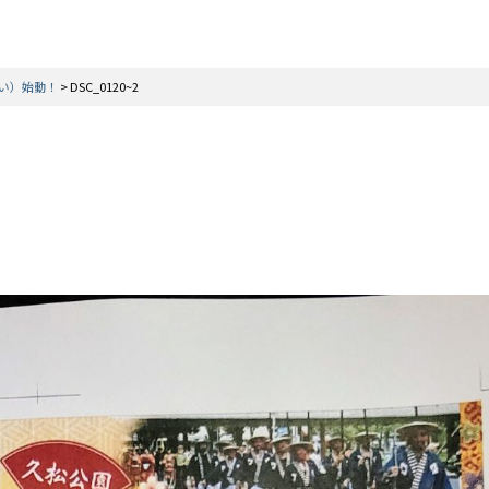
い）始動！
>
DSC_0120~2