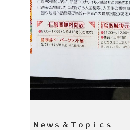
Ｎｅｗｓ ＆ Ｔｏｐｉｃｓ