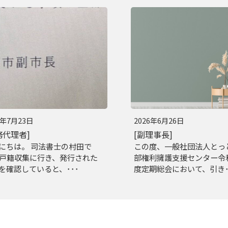
6年7月23日
2026年6月26日
務代理者]
[副理事長]
にちは。 司法書士の村田で
この度、一般社団法人とっ
 戸籍収集に行き、発行された
部権利擁護支援センター令
を確認していると、･･･
度定期総会において、引き･