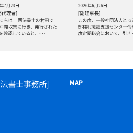
6年7月23日
2026年6月26日
務代理者]
[副理事長]
にちは。 司法書士の村田で
この度、一般社団法人とっ
 戸籍収集に行き、発行された
部権利擁護支援センター令
を確認していると、･･･
度定期総会において、引き･
司法書士事務所]
MAP