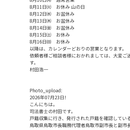
8月11日㈫ お休み 山の日
8月12日㈬ お盆休み
8月13日㈭ お盆休み
8月14日㈮ お盆休み
8月15日㈯ お休み
8月16日㈰ お休み
以降は、カレンダーどおりの営業となります。
依頼者様ご相談者様におかれましては、大変ご
す。
村田浩一
Photo_upload:
2026年07月23日!
こんにちは。
司法書士の村田です。
戸籍収集に行き、発行された戸籍を確認してい
鳥取県鳥取市長職務代理者鳥取市副市長と副市