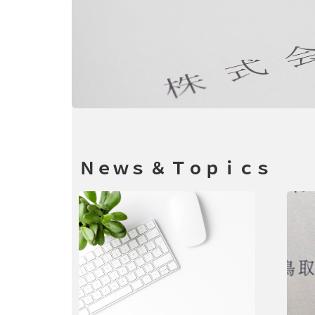
Ｎｅｗｓ ＆ Ｔｏｐｉｃｓ