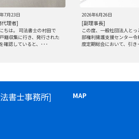
6年7月23日
2026年6月26日
務代理者]
[副理事長]
にちは。 司法書士の村田で
この度、一般社団法人とっ
 戸籍収集に行き、発行された
部権利擁護支援センター令
を確認していると、･･･
度定期総会において、引き･
司法書士事務所]
MAP