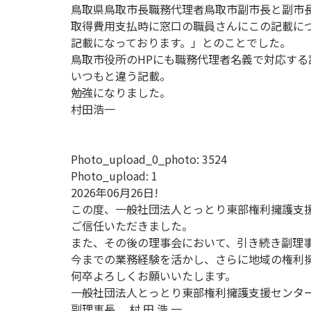
鳥取県鳥取市長職務代理者鳥取市副市長と副市
取得費用支払時に窓口の職員さんにこの記載に
記載になっております。」とのことでした。
鳥取市役所のHPにも職務代理者名義で対応する
いつもと違う記載。
勉強になりました。
村田浩一
Photo_upload_0_photo:
3524
Photo_upload:
1
2026年06月26日!
この度、一般社団法人とっとり東部権利擁護支
ご信任いただきました。
また、その後の理事会において、引き続き副理
今までの業務経験を活かし、さらに地域の権利
何卒よろしくお願いいたします。
一般社団法人とっとり東部権利擁護支援センタ
副理事長 村 田 浩 一