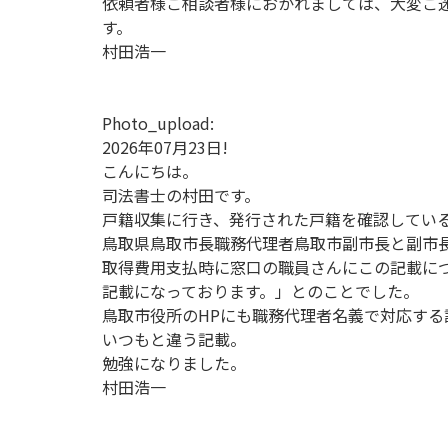
依頼者様ご相談者様におかれましては、大変ご
す。
村田浩一
Photo_upload:
2026年07月23日!
こんにちは。
司法書士の村田です。
戸籍収集に行き、発行された戸籍を確認してい
鳥取県鳥取市長職務代理者鳥取市副市長と副市
取得費用支払時に窓口の職員さんにこの記載に
記載になっております。」とのことでした。
鳥取市役所のHPにも職務代理者名義で対応する
いつもと違う記載。
勉強になりました。
村田浩一