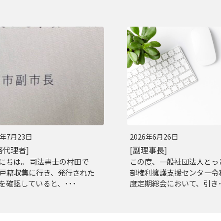
6年7月23日
2026年6月26日
務代理者]
[副理事長]
にちは。 司法書士の村田で
この度、一般社団法人とっ
 戸籍収集に行き、発行された
部権利擁護支援センター令
を確認していると、･･･
度定期総会において、引き･